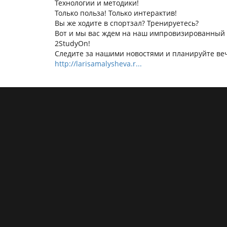
Технологии и методики!
Только польза! Только интерактив!
Вы же ходите в спортз
ал? Тренируетесь?
Вот и мы вас ждем на наш импровизированный
2StudyOn!
Следите за нашими новостями и планируйте ве
http://larisamalysheva.r...