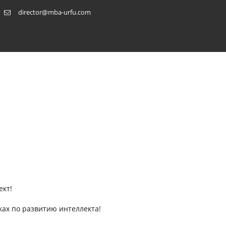
director@mba-urfu.com
ект!
ках по развитию интеллекта!